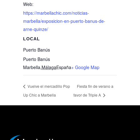
Web:
https://marbellachic.com/noticias-
marbella/exposicion-en-puerto-banus-de-
arne-quinze/
LOCAL
Puerto Banús
Puerto Banús
Marbella
,
Málaga
España
+ Google Map
Vuelve el mercadillo Pop
Fiesta fin de verano a
Up Chic a Marbella
favor de Triple A