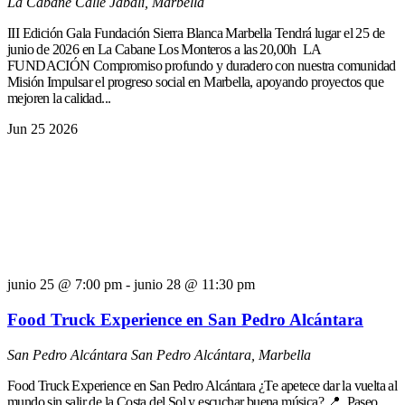
La Cabane
Calle Jabalí, Marbella
III Edición Gala Fundación Sierra Blanca Marbella Tendrá lugar el 25 de
junio de 2026 en La Cabane Los Monteros a las 20,00h LA
FUNDACIÓN Compromiso profundo y duradero con nuestra comunidad
Misión Impulsar el progreso social en Marbella, apoyando proyectos que
mejoren la calidad...
Jun
25
2026
junio 25 @ 7:00 pm
-
junio 28 @ 11:30 pm
Food Truck Experience en San Pedro Alcántara
San Pedro Alcántara
San Pedro Alcántara, Marbella
Food Truck Experience en San Pedro Alcántara ¿Te apetece dar la vuelta al
mundo sin salir de la Costa del Sol y escuchar buena música? 📍 Paseo