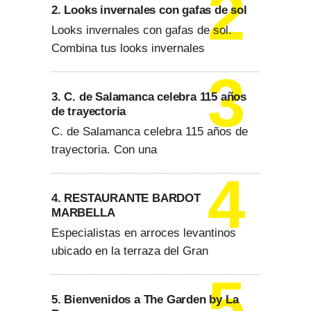
2. Looks invernales con gafas de sol
Looks invernales con gafas de sol.
Combina tus looks invernales
3. C. de Salamanca celebra 115 años
de trayectoria
C. de Salamanca celebra 115 años de
trayectoria. Con una
4. RESTAURANTE BARDOT
MARBELLA
Especialistas en arroces levantinos
ubicado en la terraza del Gran
5. Bienvenidos a The Garden by La