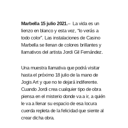
Marbella 15 julio 2021.
– La vida es un
lienzo en blanco y esta vez, “lo verás a
todo color”. Las instalaciones de Casino
Marbella se llenan de colores brillantes y
llamativos del artista Jordi Gil Fernández.
Una muestra llamativa que podrá visitar
hasta el próximo 18 julio de la mano de
Jogis Art y que no te dejará indiferente.
Cuando Jordi crea cualquier tipo de obra
piensa en el misterio donde va a ir, a quién
le va a llenar su espacio de esa locura
cuerda repleta de la felicidad que siente al
crear dicha obra.