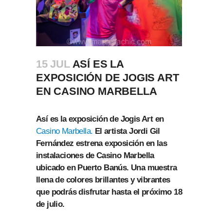
15 JUL
ASÍ ES LA
EXPOSICIÓN DE JOGIS ART
EN CASINO MARBELLA
Así es la exposición de Jogis Art en
Casino Marbella.
El artista Jordi Gil
Fernández estrena exposición en las
instalaciones de Casino Marbella
ubicado en Puerto Banús. Una muestra
llena de colores brillantes y vibrantes
que podrás disfrutar hasta el próximo 18
de julio.