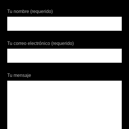
Tu nombre (requerido)
Tu correo electrónico (requerido)
Tu mensaje