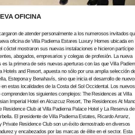
EVA OFICINA
ncargaron de atender personalmente a los numerosos invitados q
 nueva oficina de Villa Padierna Estares Luxury Homes ubicada en
l cóctel mostraron sus nuevas instalaciones e hicieron partícipe
tentes, abogados, empresarios y colegas de profesión. La nueva
 es la primera de seis nuevas aperturas con las que Villa Padier
erna Hotels and Resort, apuesta no sólo por una amplia selección d
lla, Estepona y Benahavís, sino que inicia el desarrollo de nuevo
en estas localidades de la Costa del Sol Occidental. Los nuevos
 comprenden los siguientes complejos: The Residences at Villa
sian Imperial Hotel en Alcuzcuz Resort, The Residences At Mand
te Residence Club at Villa Padierna Palace Hotel y La Reserva de
bella. El presidente de Villa Padierna Estates, Ricardo Arranz,
y Private Residence Club son un éxito demostrado en diversos
durez y encabezados por las marcas de élite en el sector. Esta