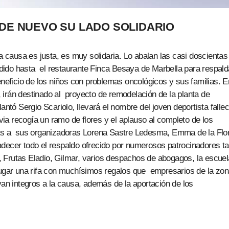
E NUEVO SU LADO SOLIDARIO
causa es justa, es muy solidaria. Lo abalan las casi doscientas
ido hasta el restaurante Finca Besaya de Marbella para respalda
eneficio de los niños con problemas oncológicos y sus familias. E
irán destinado al proyecto de remodelación de la planta de
antó Sergio Scariolo, llevará el nombre del joven deportista falle
a recogía un ramo de flores y el aplauso al completo de los
ias a sus organizadoras Lorena Sastre Ledesma, Emma de la Flo
adecer todo el respaldo ofrecido por numerosos patrocinadores ta
 Frutas Eladio, Gilmar, varios despachos de abogagos, la escuel
 lugar una rifa con muchísimos regalos que empresarios de la zo
van integros a la causa, además de la aportación de los