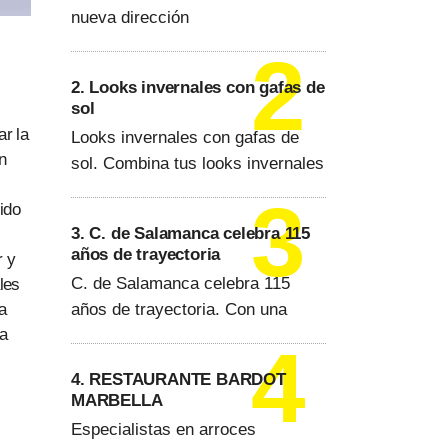
nueva dirección
2. Looks invernales con gafas de
sol
r la
Looks invernales con gafas de
n
sol. Combina tus looks invernales
cido
3. C. de Salamanca celebra 115
años de trayectoria
r y
C. de Salamanca celebra 115
les
años de trayectoria. Con una
a
na
4. RESTAURANTE BARDOT
MARBELLA
Especialistas en arroces