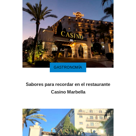
GASTRONOMÍA
Sabores para recordar en el restaurante
Casino Marbella