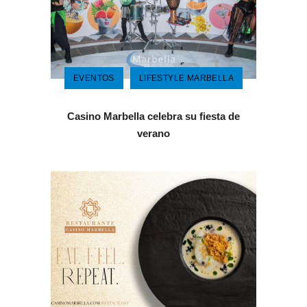
EVENTOS
LIFESTYLE MARBELLA
Casino Marbella celebra su fiesta de
verano