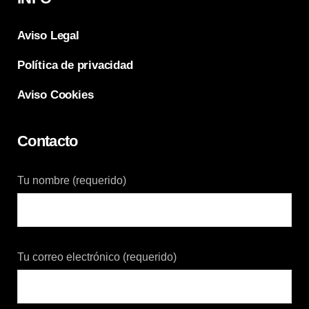
Aviso Legal
Política de privacidad
Aviso Cookies
Contacto
Tu nombre (requerido)
Tu correo electrónico (requerido)