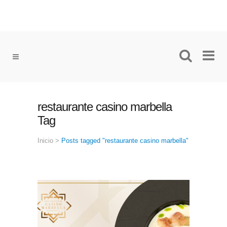
restaurante casino marbella
Tag
Inicio
>
Posts tagged "restaurante casino marbella"