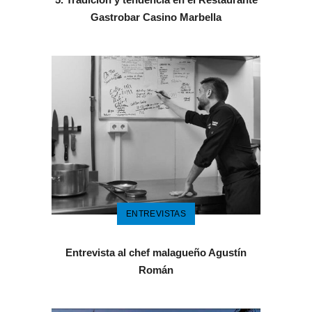
Gastrobar Casino Marbella
ENTREVISTAS
Entrevista al chef malagueño Agustín
Román