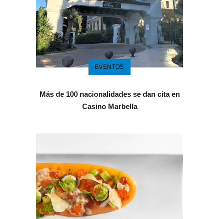
EVENTOS
Más de 100 nacionalidades se dan cita en
Casino Marbella