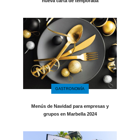
nueva carta de temporada
GASTRONOMÍA
Menús de Navidad para empresas y
grupos en Marbella 2024