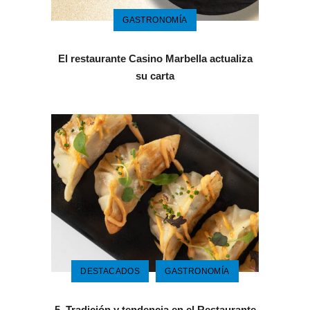
GASTRONOMÍA
El restaurante Casino Marbella actualiza
su carta
DESTACADOS
GASTRONOMÍA
5. Tradición y tendencia en el Restaurante