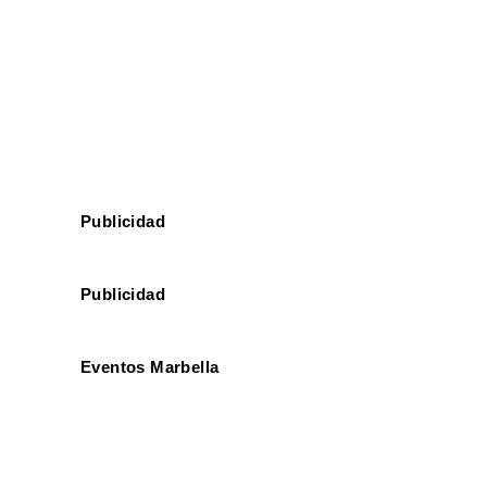
Mercado gastronómico. El próximo 31
de marzo tendrá lugar este mercadillo
gastronómico en el centro comercial
Oasis de Marbella ...
Publicidad
Publicidad
Eventos Marbella