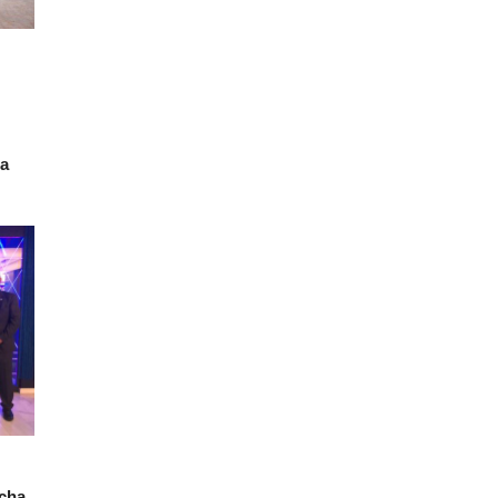
la
ucha