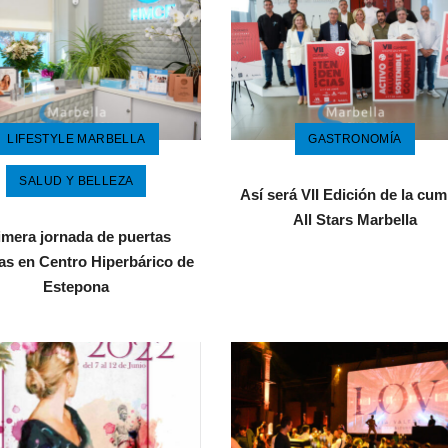
LIFESTYLE MARBELLA
GASTRONOMÍA
SALUD Y BELLEZA
Así será VII Edición de la cu
All Stars Marbella
imera jornada de puertas
tas en Centro Hiperbárico de
Estepona