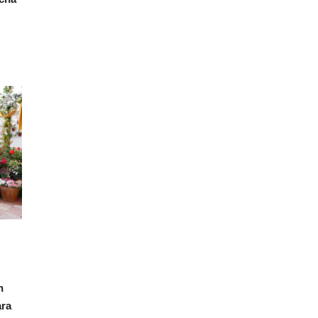
n
ara