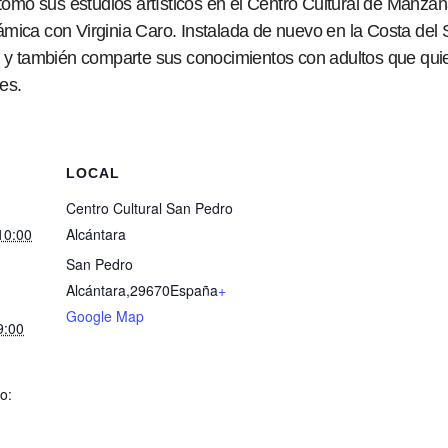
retomó sus estudios artísticos en el Centro Cultural de Man
ámica con Virginia Caro. Instalada de nuevo en la Costa del
d y también comparte sus conocimientos con adultos que quiera
es.
LOCAL
Centro Cultural San Pedro
10:00
Alcántara
San Pedro
Alcántara
,
29670
España
+
Google Map
9:00
o: