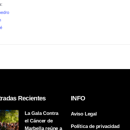
o:
 pedro
n
sé
tradas Recientes
INFO
La Gala Contra
Aviso Legal
el Cáncer de
Política de privacidad
Marbella reúne a