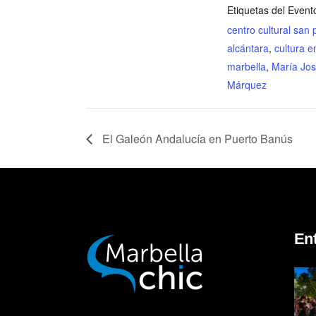
Etiquetas del Event
centro cultural san
alcántara
,
cultura e
marbella
,
María Jo
Márquez
El Galeón Andalucía en Puerto Banús
En