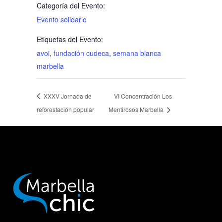
Categoría del Evento:
Evento solidario
Etiquetas del Evento:
avoi
,
fundación cudeca
,
semana blanca
marbella
XXXV Jornada de
VI Concentración Los
reforestación popular
Mentirosos Marbella