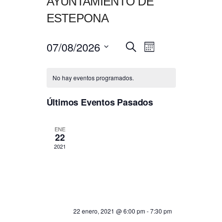
AYUNTAMIENTO DE
ESTEPONA
07/08/2026
NAVEGACIÓN
Navegación
Buscar
Mes
de
DE
Seleccionar
vistas
BÚSQUEDA
fecha.
de
No hay eventos programados.
Y
Evento
VISTAS
Últimos Eventos Pasados
DE
EVENTOS
ENE
22
2021
22 enero, 2021 @ 6:00 pm
-
7:30 pm