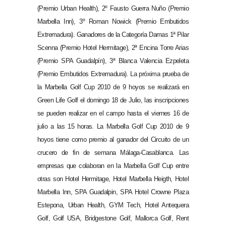
(Premio Urban Health), 2º Fausto Guerra Nuño (Premio
Marbella Inn), 3º Roman Nowick (Premio Embutidos
Extremadura). Ganadores de la Categoría Damas 1ª Pilar
Scenna (Premio Hotel Hermitage), 2ª Encina Torre Arias
(Premio SPA Guadalpín), 3ª Blanca Valencia Ezpeleta
(Premio Embutidos Extremadura). La próxima prueba de
la Marbella Golf Cup 2010 de 9 hoyos se realizará en
Green Life Golf el domingo 18 de Julio, las inscripciones
se pueden realizar en el campo hasta el viernes 16 de
julio a las 15 horas. La Marbella Golf Cup 2010 de 9
hoyos tiene como premio al ganador del Circuito de un
crucero de fin de semana Málaga-Casablanca. Las
empresas que colaboran en la Marbella Golf Cup entre
otras son Hotel Hermitage, Hotel Marbella Heigth, Hotel
Marbella Inn, SPA Guadalpin, SPA Hotel Crowne Plaza
Estepona, Urban Health, GYM Tech, Hotel Antequera
Golf, Golf USA, Bridgestone Golf, Mallorca Golf, Rent