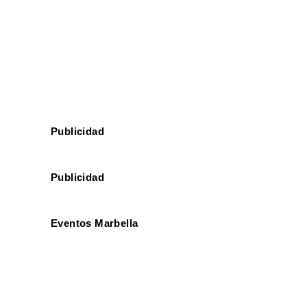
especial. Y es que este referente de
los nuevos espectáculos en la Costa
del Sol se convertirá en un auténtico
homenaje al mundo de la guitarra. ...
Publicidad
Publicidad
Eventos Marbella