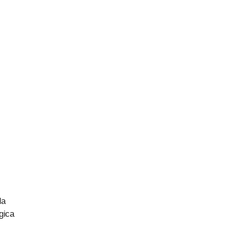
da
gica