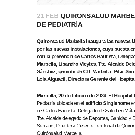
21 FEB
QUIRONSALUD MARBEL
DE PEDIATRÍA
Quironsalud Marbella inaugura las nuevas Ur
por las nuevas instalaciones, cuya puesta e
con la presencia de Carlos Bautista, Deleg
Marbella, Lisandro Vieytes, Tte. Alcalde Del
Sánchez, gerente de CIT Marbella, Pilar Ser
Lola Alguacil, Directora Gerente del Hospita
Marbella, 20 de febrero de 2024.
El
Hospital
Pediatría ubicada en el
edificio Singlehom
e e
de Carlos Bautista, Delegado de Salud en Mála
Tte. Alcalde delegado de Deportes, Sanidad y D
Serrano, Directora Gerente Territorial de Quiró
Quirónsalud Marbella.