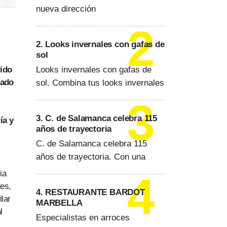
nueva dirección
2. Looks invernales con gafas de
sol
Looks invernales con gafas de
rido
tado
sol. Combina tus looks invernales
3. C. de Salamanca celebra 115
ía y
años de trayectoria
C. de Salamanca celebra 115
años de trayectoria. Con una
ia
es,
4. RESTAURANTE BARDOT
lar
MARBELLA
l
Especialistas en arroces