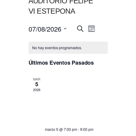
AUDITORIO FELIPE
VI ESTEPONA
07/08/2026
NAVEGACIÓN
Navegación
Buscar
Mes
de
DE
Seleccionar
vistas
BÚSQUEDA
fecha.
de
No hay eventos programados.
Y
Evento
VISTAS
Últimos Eventos Pasados
DE
EVENTOS
MAR
5
2026
marzo 5 @ 7:00 pm
-
9:00 pm