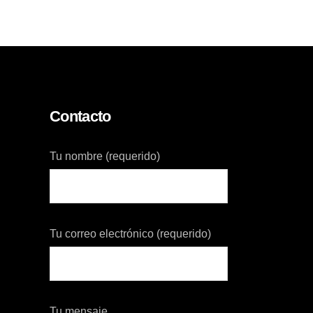
Contacto
Tu nombre (requerido)
Tu correo electrónico (requerido)
Tu mensaje