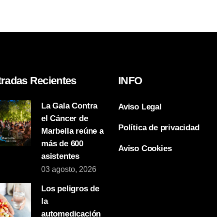
tradas Recientes
INFO
La Gala Contra
Aviso Legal
el Cáncer de
Política de privacidad
Marbella reúne a
más de 600
Aviso Cookies
asistentes
03 agosto, 2026
Los peligros de
la
automedicación