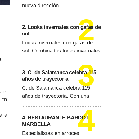
nueva dirección
2. Looks invernales con gafas de
sol
Looks invernales con gafas de
sol. Combina tus looks invernales
a
3. C. de Salamanca celebra 115
años de trayectoria
C. de Salamanca celebra 115
a el
años de trayectoria. Con una
 en
a la
4. RESTAURANTE BARDOT
MARBELLA
Especialistas en arroces