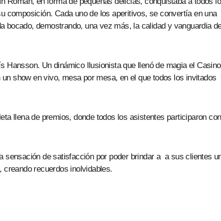
tín Román, en forma de pequeñas delicias, conquistaba a todos l
su composición. Cada uno de los aperitivos, se convertía en una
a bocado, demostrando, una vez más, la calidad y vanguardia de
ís Hansson. Un dinámico Ilusionista que llenó de magia el Casino
un show en vivo, mesa por mesa, en el que todos los invitados
eta llena de premios, donde todos los asistentes participaron co
na sensación de satisfacción por poder brindar a a sus clientes u
, creando recuerdos inolvidables.