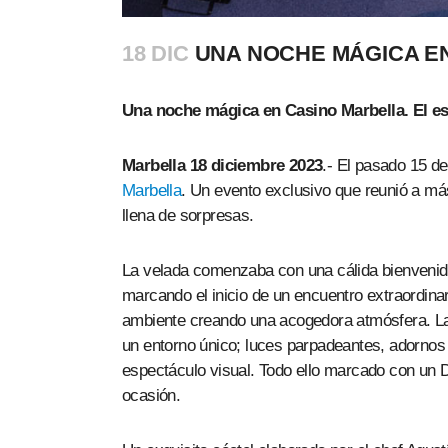
18 DIC
UNA NOCHE MÁGICA E
Una noche mágica en Casino Marbella. El est
Marbella 18 diciembre 2023
.- El pasado 15 de
Marbella
. Un evento exclusivo que reunió a má
llena de sorpresas.
La velada comenzaba con una cálida bienvenida
marcando el inicio de un encuentro extraordina
ambiente creando una acogedora atmósfera. La
un entorno único; luces parpadeantes, adornos 
espectáculo visual. Todo ello marcado con un 
ocasión.