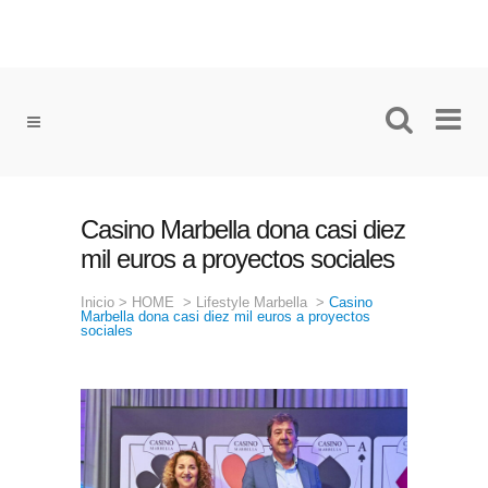
Casino Marbella dona casi diez
mil euros a proyectos sociales
Inicio
>
HOME
>
Lifestyle Marbella
>
Casino
Marbella dona casi diez mil euros a proyectos
sociales