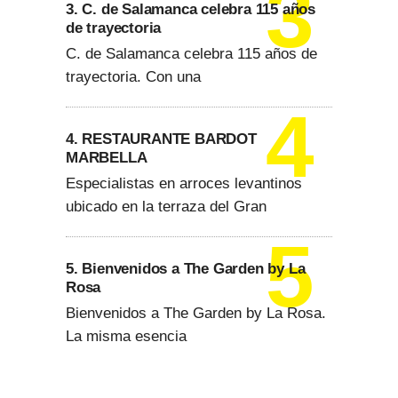
3. C. de Salamanca celebra 115 años
de trayectoria
C. de Salamanca celebra 115 años de
trayectoria. Con una
4. RESTAURANTE BARDOT
MARBELLA
Especialistas en arroces levantinos
ubicado en la terraza del Gran
5. Bienvenidos a The Garden by La
Rosa
Bienvenidos a The Garden by La Rosa.
La misma esencia