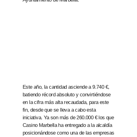
Este año, la cantidad asciende a 9.740 €,
batiendo récord absoluto y convirtiéndose
en la cifra más alta recaudada, para este
fin, desde que se lleva a cabo esta
iniciativa. Ya son más de 260.000 € los que
Casino Marbella ha entregado a la alcaldía
posicionándose como una de las empresas