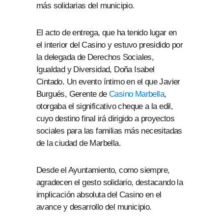
más solidarias del municipio.
El acto de entrega, que ha tenido lugar en
el interior del Casino y estuvo presidido por
la delegada de Derechos Sociales,
Igualdad y Diversidad, Doña Isabel
Cintado. Un evento íntimo en el que Javier
Burgués, Gerente de
Casino Marbella
,
otorgaba el significativo cheque a la edil,
cuyo destino final irá dirigido a proyectos
sociales para las familias más necesitadas
de la ciudad de Marbella.
Desde el Ayuntamiento, como siempre,
agradecen el gesto solidario, destacando la
implicación absoluta del Casino en el
avance y desarrollo del municipio.