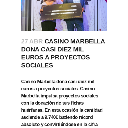
27 ABR
CASINO MARBELLA
DONA CASI DIEZ MIL
EUROS A PROYECTOS
SOCIALES
Casino Marbella dona casi diez mil
euros a proyectos sociales. Casino
Marbella impulsa proyectos sociales
con la donación de sus fichas
huérfanas. En esta ocasión la cantidad
asciende a 9.740€ batiendo récord
absoluto y convirtiéndose en la cifra