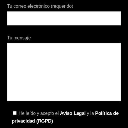
Tu correo electrónico (requerido)
Tu mensaje
Aviso Legal
Política de
He leído y acepto el
y la
privacidad (RGPD)