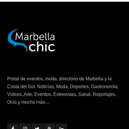
Portal de eventos, moda, directorio de Marbella y la
Costa del Sol. Noticias, Moda, Deportes, Gastronomía,
Videos, Arte, Eventos, Entrevistas, Salud, Reportajes,
Ocio y mucho más…