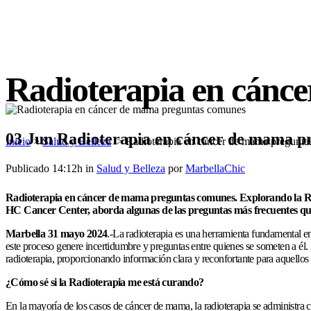
Radioterapia en cánc
03 Jun
Radioterapia en cáncer de mama p
Inicio
>
Salud y Belleza
>
Radioterapia en cáncer de mama pregunt
Publicado 14:12h
in
Salud y Belleza
por
MarbellaChic
Radioterapia en cáncer de mama preguntas comunes. Explorando la Ra
HC Cancer Center, aborda algunas de las preguntas más frecuentes que
Marbella 31 mayo 2024
.-La radioterapia es una herramienta fundamental en
este proceso genere incertidumbre y preguntas entre quienes se someten a él. 
radioterapia, proporcionando información clara y reconfortante para aquellos 
¿Cómo sé si la Radioterapia me está curando?
En la mayoría de los casos de cáncer de mama, la radioterapia se administra 