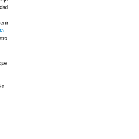
idad
enir
tal
stro
 que
le