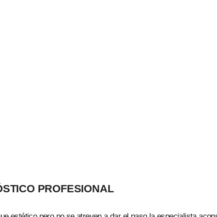
ÓSTICO PROFESIONAL
ue estético pero no se atreven a dar el paso la especialista acon