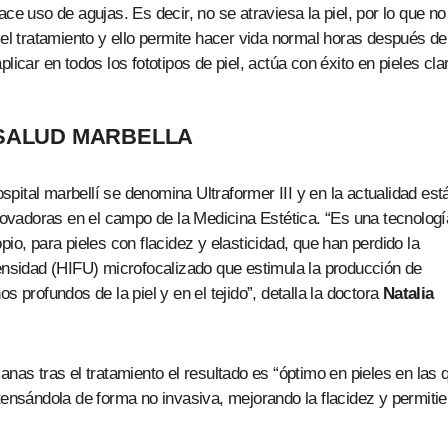
ce uso de agujas. Es decir, no se atraviesa la piel, por lo que no
 el tratamiento y ello permite hacer vida normal horas después de
licar en todos los fototipos de piel, actúa con éxito en pieles cla
NSALUD MARBELLA
ospital marbellí se denomina Ultraformer III y en la actualidad est
vadoras en el campo de la Medicina Estética. “Es una tecnologí
io, para pieles con flacidez y elasticidad, que han perdido la
tensidad (HIFU) microfocalizado que estimula la producción de
s profundos de la piel y en el tejido”, detalla la doctora
Natalia
anas tras el tratamiento el resultado es “óptimo en pieles en las 
 tensándola de forma no invasiva, mejorando la flacidez y permiti