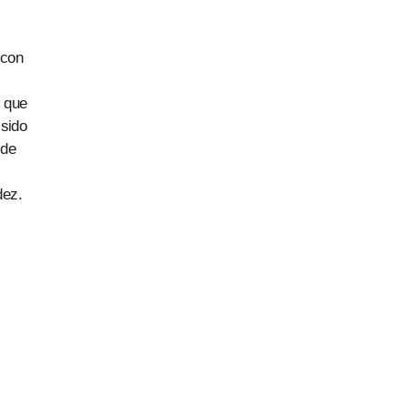
 con
 que
 sido
 de
dez.