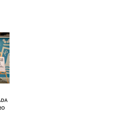
ADA
RO