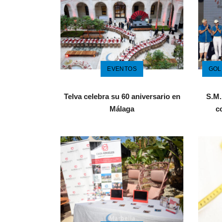
EVENTOS
GOL
Telva celebra su 60 aniversario en
S.M.
Málaga
c