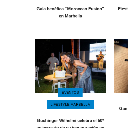
Gala benéfica “Moroccan Fusion”
Fiest
en Marbella
EVENTOS
LIFESTYLE MARBELLA
Gama
Buchinger Wilhelmi celebra el 50º
aniversario de su inauguración en